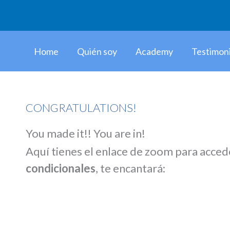
Ir
al
contenido
Home
Quién soy
Academy
Testimon
CONGRATULATIONS!
You made it!! You are in!
Aquí tienes el enlace de zoom para acced
condicionales
, te encantará: