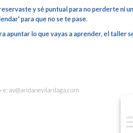
reservaste y sé puntual para no perderte ni un
lendar' para que no se te pase.
ra apuntar lo que vayas a aprender, el taller 
eo-e: av@aridanevilardaga.com
Utili
estud
conte