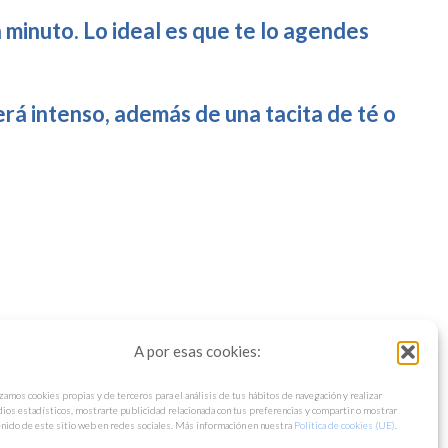
 minuto. Lo ideal es que te lo agendes
será intenso, además de una tacita de té o
A por esas cookies:
zamos cookies propias y de terceros para el análisis de tus hábitos de navegación y realizar
ios estadísticos, mostrarte publicidad relacionada con tus preferencias y compartir o mostrar
nido de este sitio web en redes sociales. Más información en nuestra
Política de cookies (UE)
.